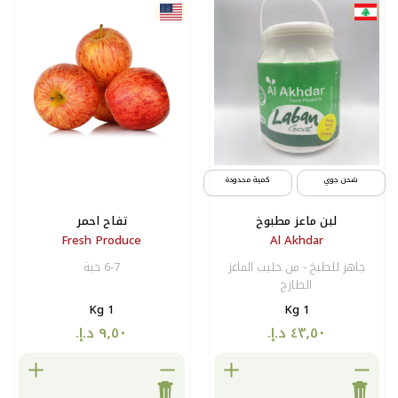
مية محدودة
خ
تفاح احمر
Fresh Produce
 الماعز
6-7 حبة
1 Kg