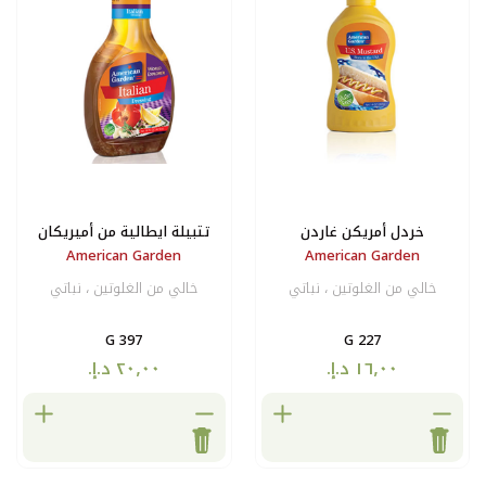
ردن
تتبيلة ايطالية من أميريكان
American Garden
Am
جاردن
 نباتي
خالي من الغلوتين ، نباتي
397 G