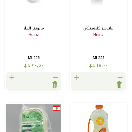
كي
مايونيز الحار
Heinz
-
225 Ml