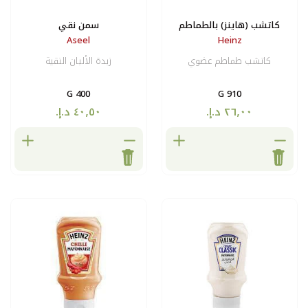
طماطم
سمن نقي
Aseel
ضوي
زبدة الألبان النقية
400 G