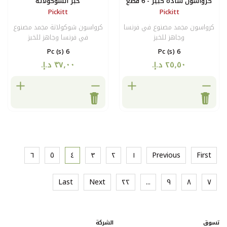
طع
خبز الشوكولاتة
Pickitt
في فرنسا
كرواسون شوكولاتة مجمد مصنوع
في فرنسا وجاهز للخبز
6 Pc (s)
٦
٥
٤
٣
٢
١
Last
Next
٢٢
...
الشركة