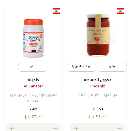
المعدلة وراثيا
نباتي
م
طحينة
Al Kanater
معجون كريمي مصنوع من بذور
السمسم
450 G