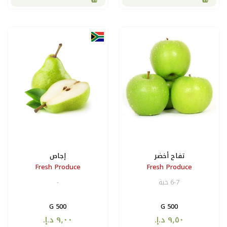
إجاص
Fresh Produce
F
-
500 G