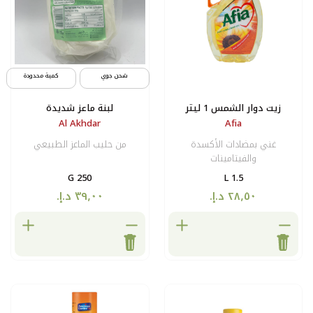
شحن جوي
كمية محدودة
لبنة ماعز شديدة
Al Akhdar
كسدة
من حليب الماعز الطبيعي
250 G