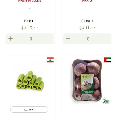
Fresh Produce
Pickitt
-
1 Pc (s)
1 Pc (s)
شحن جوي