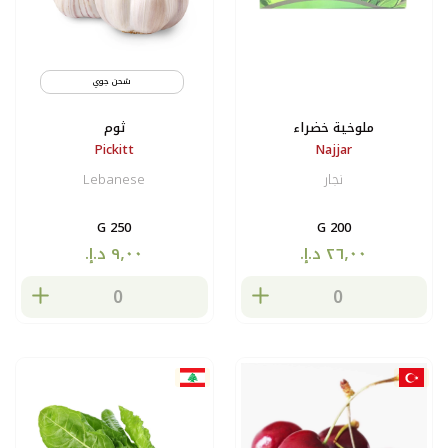
شحن جوي
ملوخية خضراء
ثوم
Pickitt
Najjar
نجار
Lebanese
250 G
200 G