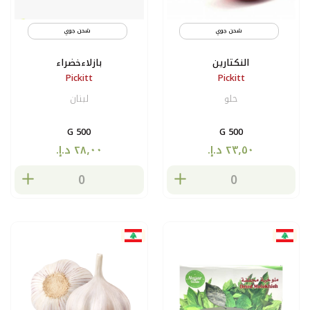
شحن جوي
شحن جوي
النكتارين
بازلاءخضراء
Pickitt
Pickitt
حلو
لبنان
500 G
500 G