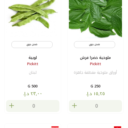
شحن جوي
شحن جوي
ملوخية خضرا فرش
لوبية
Pickitt
Pickitt
أوراق ملوخية مقطفة جاهزة
لبنان
500 G
250 G