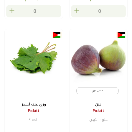
شحن جوي
تين
ورق عنب اخضر
Pickitt
Pickitt
حلو - الاردن
Fresh