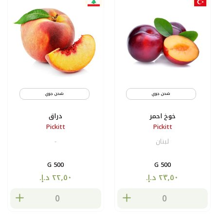
شحن جوي
شحن جوي
خوخ احمر
دراق
Pickitt
Pickitt
لبنان
-
500 G
500 G