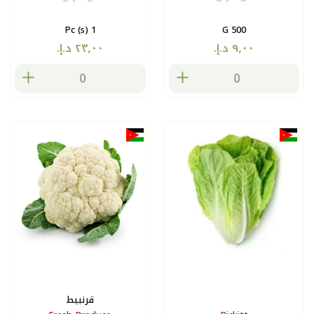
1 Pc (s)
500 G
قرنبيط