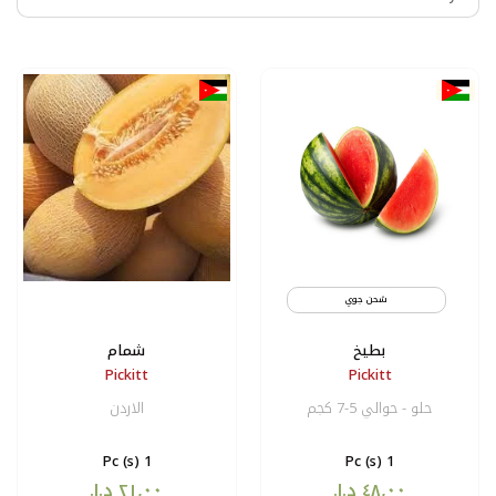
شحن جوي
بطيخ
شمام
Pickitt
Pickitt
حلو - حوالي 5-7 كجم
الاردن
1 Pc (s)
1 Pc (s)