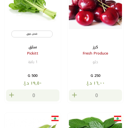
شحن جوي
كرز
سلق
Pickitt
Fresh Produce
حلو
1 باقة
500 G
250 G