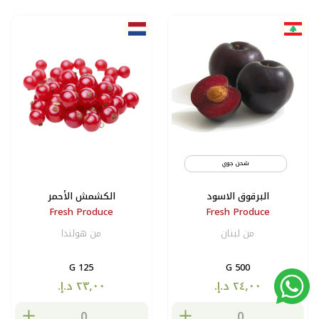
شحن جوي
البرقوق الاسود
الكشمش الأحمر
Fresh Produce
Fresh Produce
من لبنان
من هولندا
125 G
500 G