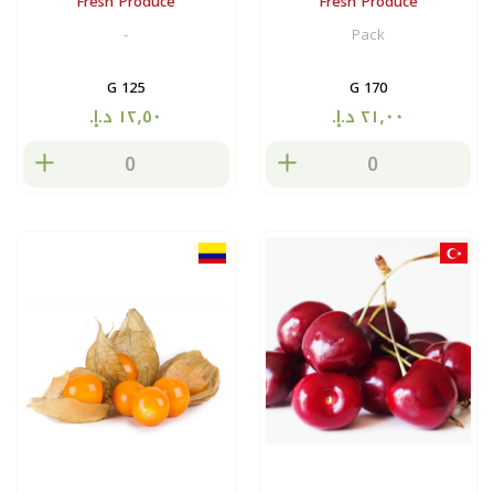
Fresh Produce
Fresh Produce
-
Pack
125 G
170 G