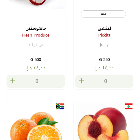
جديد
شحن جوي
ليتشي
مانغوستين
Fresh Produce
Pickitt
Juicy
من تايلند
500 G
250 G