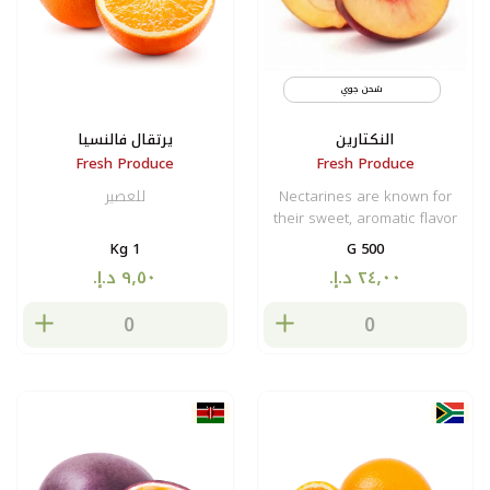
شحن جوي
النكتارين
يرتقال فالنسيا
Fresh Produce
Fresh Produce
Nectarines are known for
للعصير
their sweet, aromatic flavor
with a slightly tangy edge.
1 Kg
500 G
They are commonly enjoyed
fresh, added to fruit salads,
or used in desserts,
preserves, and baked goods.