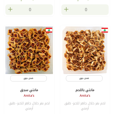
شحن جوي
مثلج
شحن جوي
مانتي باللحم
مانتي سجق
Anita's
Anita's
لحم بقر حلال جاهز للخبز- طبق
لحم بقر حلال جاهز للخبز- طبق
أرمني
أرمني