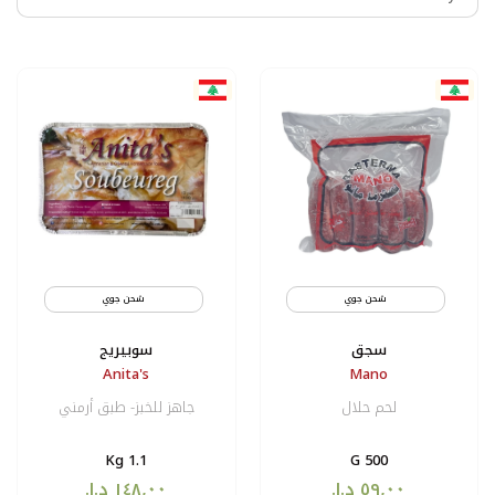
شحن جوي
مثلج
شحن جوي
سجق
سوبيريج
Anita's
Mano
لحم حلال
جاهز للخبز- طبق أرمني
1.1 Kg
500 G