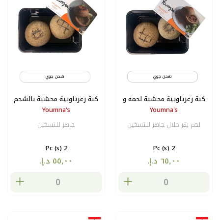
شحن جوي
مثلج
شحن جوي
كبة زغرتاويية محشية لحمه و
كبة زغرتاويية محشية بالشحم
Youmna's
Youmna's
صنوبر
لحم بقر حلال جاهز للتسخين
جاهز للتسخين
2 Pc (s)
2 Pc (s)