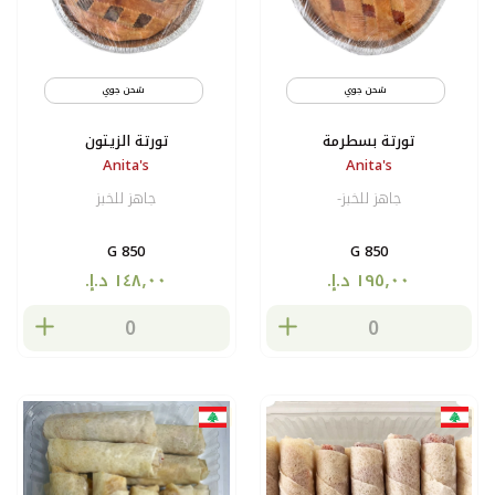
شحن جوي
مثلج
شحن جوي
تورتة بسطرمة
تورتة الزيتون
Anita's
Anita's
جاهز للخبز-
جاهز للخبز
850 G
850 G