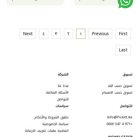
Next
٤
٣
٢
١
Previous
First
Last
تسوق
الشركة
تسوق حسب البلد
نبذة عنا
تسوق حسب الاقسام
الأسئلة الشائعة
للتواصل
للتواصل
سياسات
Info@pickitt.ae
تطبق الشروط والأحكام
+971 4 547 0600
سياسة الخصوصية
اتفاقية ملفات تعريف الارتباط