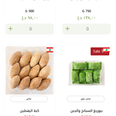
500 G
750 G
Sale 5%
شحن جوي
مثلج
نباتي
بيوريغ السبانخ والجبن
كبة اليقطين