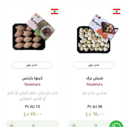
شحن جوي
مثلج
شحن جوي
شيش برك
كينوا بايتس
Youmna's
Youmna's
محشي بلحم بقر
لحم بقر حلال جاهز للقلي أو الخبز
أو القلي الهوائي
12 Pc (s)
36 Pc (s)