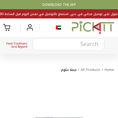
DOWNLOAD THE APP
Food Traditions
And Beyond
Home
/
All Products
/
جبنة حلوم