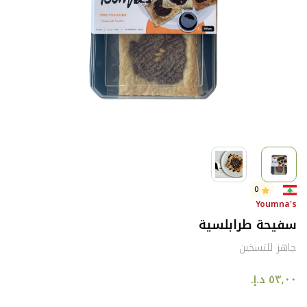
0
Youmna's
سفيحة طرابلسية
جاهز للتسخين