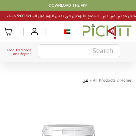
DOWNLOAD THE APP
Food Traditions
And Beyond
Home
/
All Products
/
لبن