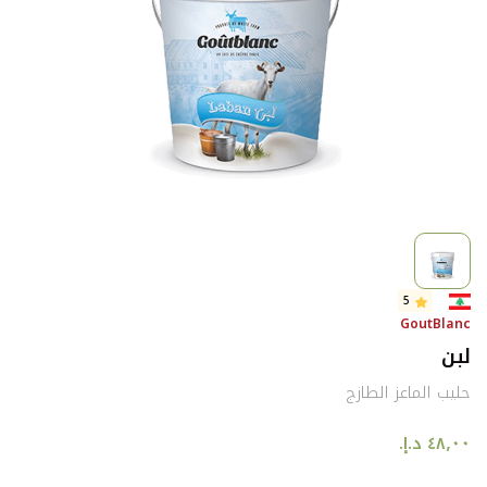
5
GoutBlanc
لبن
حليب الماعز الطازج