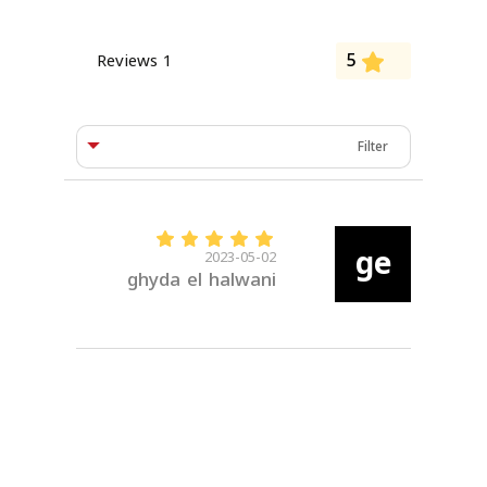
5
1 Reviews
ge
2023-05-02
ghyda el halwani